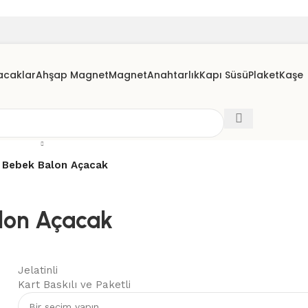
acaklar
Ahşap Magnet
Magnet
Anahtarlık
Kapı Süsü
Plaket
Kaşe
 Bebek Balon Açacak
lon Açacak
Jelatinli
Kart Baskılı ve Paketli