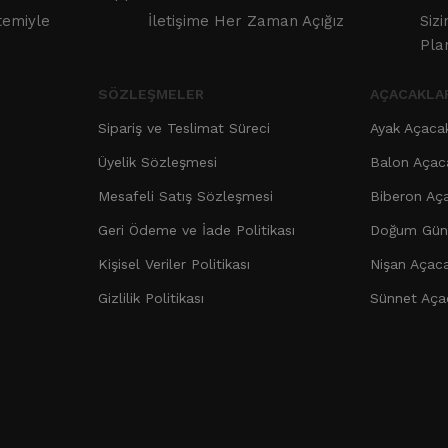
temiyle
İletişime Her Zaman Açığız
Siz
Pla
SÖZLEŞMELER
AÇACAKLA
Sipariş ve Teslimat Süreci
Ayak Açaca
Üyelik Sözleşmesi
Balon Açac
Mesafeli Satış Sözleşmesi
Biberon Aç
Geri Ödeme ve İade Politikası
Doğum Günü
Kişisel Veriler Politikası
Nişan Açaca
Gizlilik Politikası
Sünnet Aça