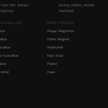
in İçin Her Detayı
Sonuç odaklı, esnek
nlıyoruz.
teslimat.
R MODELLERI
DIĞER ÜRÜNLER
klar
Ahşap Magnetler
aklar
Pleksi Magnet
acaklar
Anahtarlık
 Açacaklar
Kapı Süsü
klar
Plaket
caklar
Kaşe