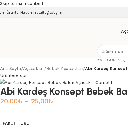
Skip to main content
üm Ürünler
Hakkımızda
Blog
İletişim
Aç
KATEGORI SEÇ
Ana Sayfa
/
Açacaklar
/
Bebek Açacakları
/
Abi Kardeş Konsept
Ürünlere dön
Abi Kardeş Konsept Bebek Ba
20,00
₺
–
25,00
₺
PAKET TÜRÜ