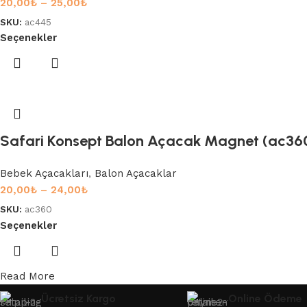
20,00
₺
–
25,00
₺
SKU:
ac445
Seçenekler
Safari Konsept Balon Açacak Magnet (ac36
Bebek Açacakları
,
Balon Açacaklar
20,00
₺
–
24,00
₺
SKU:
ac360
Seçenekler
Read More
Ücretsiz Kargo
Online Ödeme