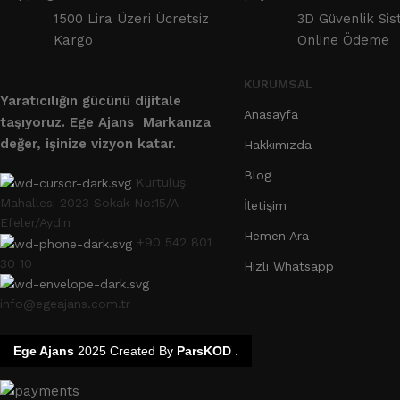
1500 Lira Üzeri Ücretsiz
3D Güvenlik Sis
Kargo
Online Ödeme
KURUMSAL
Yaratıcılığın gücünü dijitale
Anasayfa
taşıyoruz.
Ege Ajans Markanıza
değer, işinize vizyon katar.
Hakkımızda
Blog
Kurtuluş
Mahallesi 2023 Sokak No:15/A
İletişim
Efeler/Aydın
Hemen Ara
+90 542 801
30 10
Hızlı Whatsapp
info@egeajans.com.tr
Ege Ajans
2025 Created By
ParsKOD
.