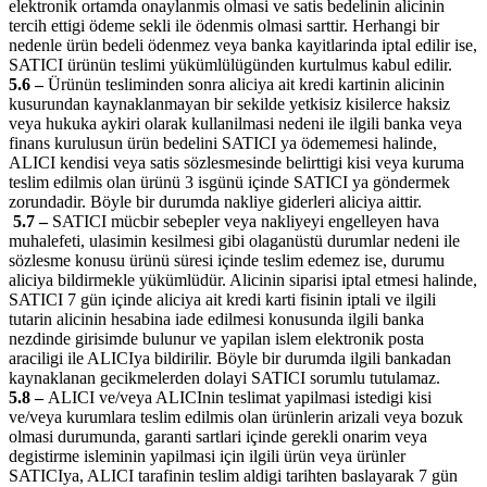
elektronik ortamda onaylanmis olmasi ve satis bedelinin alicinin
tercih ettigi ödeme sekli ile ödenmis olmasi sarttir. Herhangi bir
nedenle ürün bedeli ödenmez veya banka kayitlarinda iptal edilir ise,
SATICI ürünün teslimi yükümlülügünden kurtulmus kabul edilir.
5.6 –
Ürünün tesliminden sonra aliciya ait kredi kartinin alicinin
kusurundan kaynaklanmayan bir sekilde yetkisiz kisilerce haksiz
veya hukuka aykiri olarak kullanilmasi nedeni ile ilgili banka veya
finans kurulusun ürün bedelini SATICI ya ödememesi halinde,
ALICI kendisi veya satis sözlesmesinde belirttigi kisi veya kuruma
teslim edilmis olan ürünü 3 isgünü içinde SATICI ya göndermek
zorundadir. Böyle bir durumda nakliye giderleri aliciya aittir.
5.7 –
SATICI mücbir sebepler veya nakliyeyi engelleyen hava
muhalefeti, ulasimin kesilmesi gibi olaganüstü durumlar nedeni ile
sözlesme konusu ürünü süresi içinde teslim edemez ise, durumu
aliciya bildirmekle yükümlüdür. Alicinin siparisi iptal etmesi halinde,
SATICI 7 gün içinde aliciya ait kredi karti fisinin iptali ve ilgili
tutarin alicinin hesabina iade edilmesi konusunda ilgili banka
nezdinde girisimde bulunur ve yapilan islem elektronik posta
araciligi ile ALICIya bildirilir. Böyle bir durumda ilgili bankadan
kaynaklanan gecikmelerden dolayi SATICI sorumlu tutulamaz.
5.8 –
ALICI ve/veya ALICInin teslimat yapilmasi istedigi kisi
ve/veya kurumlara teslim edilmis olan ürünlerin arizali veya bozuk
olmasi durumunda, garanti sartlari içinde gerekli onarim veya
degistirme isleminin yapilmasi için ilgili ürün veya ürünler
SATICIya, ALICI tarafinin teslim aldigi tarihten baslayarak 7 gün