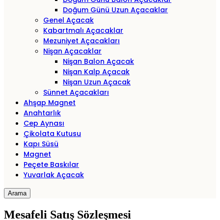
Doğum Günü Uzun Açacaklar
Genel Açacak
Kabartmalı Açacaklar
Mezuniyet Açacakları
Nişan Açacaklar
Nişan Balon Açacak
Nişan Kalp Açacak
Nişan Uzun Açacak
Sünnet Açacakları
Ahşap Magnet
Anahtarlık
Cep Aynası
Çikolata Kutusu
Kapı Süsü
Magnet
Peçete Baskılar
Yuvarlak Açacak
Arama
Mesafeli Satış Sözleşmesi