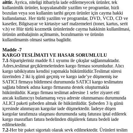
aittir.
Ayrica, niteligi itibariyla iade edilemeyecek ürünler, tek
kullanimlik ürünler, kopyalanabilir yazilim ve programlar, hizli
bozulan veya son kullanim tarihi geçen ürünler için cayma hakki
kullanılamaz. Her türlü yazilim ve programlar, DVD, VCD, CD ve
kasetler, Bilgisayar ve kirtasiye sarf malzemeleri (toner, kartus, serit
v.b) ve Hür türlü kozmetik ürünlerinde cayma hakkinin kullanilmasi,
ürünün ambalajinin açilmamis, bozulmamis ve ürünün
kullanilmamis olmasi sartina baglidir.
Madde -7
KARGO TESLİMATI VE HASAR SORUMLULU
7.1-
Siparişleriniz madde 8.1 uyumu ile çıkışlar sağlanmaktadır.
Adres,teslimat geçiklemelerinden kargo firması sorumludur. Alıcı
kargo tabikiyatını kendisi yapmakla hükümlüdür.Teslimat süresi
üzerinden 2 iki iş günü geçmiş ve kargo iade’ye düşmemiş ise
SATICI firmaya bildirmesi durumunda SATICI kargo teslimatını
sağlata bilmek adına kargo firmasına destek oluşturmakla
hükümlüdür. Kargo firması teslimat adresine 1 sefer ziyaret etti
ancak kullanıcıyı bulamamış veya adreste olunmaması durumunda
ALICI paketi şubeden almak ile hükümlüdür. Şubeden 3 iş günü
içersinde alınmayan kargolar iade düşmektedir. İadeye düşen
kargolar tarafımıza ulaşması durumunda satış faturası iptal edilerek
kargo masrafları fatura bedelinden düşülerek fatura bedeli iade
edilmektedir.
7.2-
Her bir paket sigortalı olarak sevk edilmektedir. Ürünleri teslim