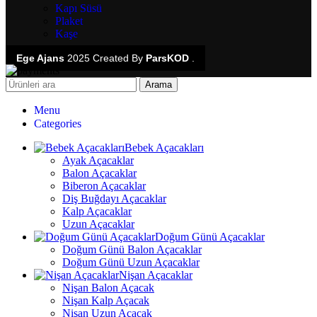
Kapı Süsü
Plaket
Kaşe
Ege Ajans
2025 Created By
ParsKOD
.
Arama
Menu
Categories
Bebek Açacakları
Ayak Açacaklar
Balon Açacaklar
Biberon Açacaklar
Diş Buğdayı Açacaklar
Kalp Açacaklar
Uzun Açacaklar
Doğum Günü Açacaklar
Doğum Günü Balon Açacaklar
Doğum Günü Uzun Açacaklar
Nişan Açacaklar
Nişan Balon Açacak
Nişan Kalp Açacak
Nişan Uzun Açacak