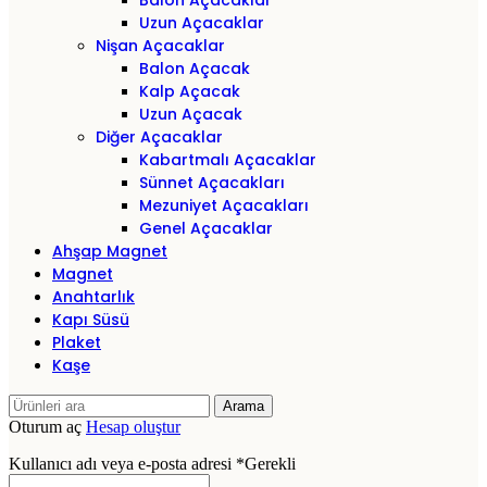
Balon Açacaklar
Uzun Açacaklar
Nişan Açacaklar
Balon Açacak
Kalp Açacak
Uzun Açacak
Diğer Açacaklar
Kabartmalı Açacaklar
Sünnet Açacakları
Mezuniyet Açacakları
Genel Açacaklar
Ahşap Magnet
Magnet
Anahtarlık
Kapı Süsü
Plaket
Kaşe
Arama
Oturum aç
Hesap oluştur
Kullanıcı adı veya e-posta adresi
*
Gerekli