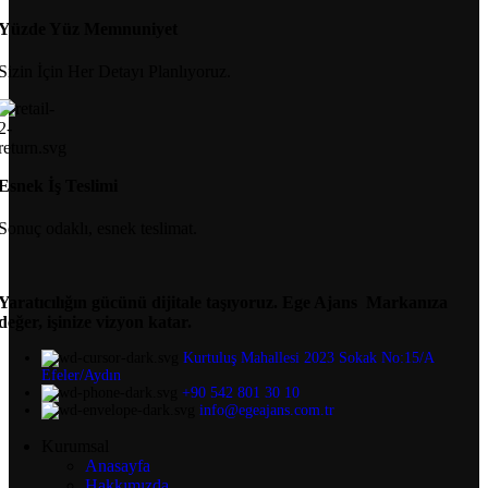
Yüzde Yüz Memnuniyet
Sizin İçin Her Detayı Planlıyoruz.
Esnek İş Teslimi
Sonuç odaklı, esnek teslimat.
Yaratıcılığın gücünü dijitale taşıyoruz.
Ege Ajans Markanıza
değer, işinize vizyon katar.
Kurtuluş Mahallesi 2023 Sokak No:15/A
Efeler/Aydın
+90 542 801 30 10
info@egeajans.com.tr
Kurumsal
Anasayfa
Hakkımızda