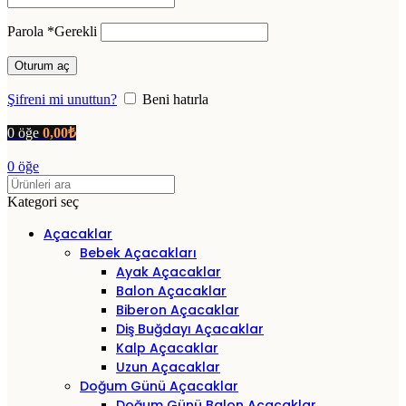
Parola
*
Gerekli
Oturum aç
Şifreni mi unuttun?
Beni hatırla
0
öğe
0,00
₺
0
öğe
Kategori seç
Açacaklar
Bebek Açacakları
Ayak Açacaklar
Balon Açacaklar
Biberon Açacaklar
Diş Buğdayı Açacaklar
Kalp Açacaklar
Uzun Açacaklar
Doğum Günü Açacaklar
Doğum Günü Balon Açacaklar