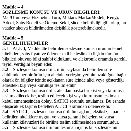
Madde – 4
SÖZLESME KONUSU VE ÜRÜN BILGILERI:
Mal/Ürün veya Hizmetin; Türü, Miktarı, Marka/Modeli, Rengi,
Adedi, Satış Bedeli ve Ödeme Sekli, sitede belirtildiği gibi olup, bu
vaatler alıcıya bildirilmeden deişiklik gösterebilmektedir.
Madde – 5
GENEL HÜKÜMLER
5.1
– ALICI, Madde 4te belirtilen sözleşme konusu ürünün temel
nitelikleri, satış fiyatı ve ödeme sekli ile teslimata ilişkin tüm ön
bilgileri okuyup bilgi sahibi olduğunu ve elektronik ortamda gerekli
teyidi verdiğini beyan eder.
5.2
– Sözleşme konusu ürün, ürün sayfasında belirtilen süre
dahilinde her bir ürün için alicinin yerleşim yerinin uzaklığına bağlı
olarak ön bilgiler içinde açıklanan süre içinde alici veya gösterdiği
adresteki kişi veya kuruluşa teslim edilir.
5.3
– Sözleşme konusu ürün, alıcıdan başka bir kişi veya kuruluşa
teslim edilecek ise, teslim edilecek kişi veya kurulusun teslimatı
kabul etmemesinden dolayı SATICI sorumlu tutulamaz. Bu esnada
oluşacak ek taşıma bedelleri ALICI tarafından ödenecektir.
5.4
” SATICI , sözlesme konusu ürünün saglam, eksiksiz, sipariste
belirtilen niteliklere uygun ve varsa garanti belgeleri ve varsa
kullanim kilavuzlari ile birlikte teslim edilmesinden sorumludur.
5.5 –
Sözlesme konusu ürünün teslimati için is bu sözlesmenin