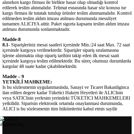
alınırken kargo firması ile birlikte hasar olup olmadığı kontrol
edilerek teslim alınmalıdır. Telimat esnasında hasar söz konusu ise
kargo firması ile tutatak tutulup ürünler teslim alınmamalıdır. Kontrol
edilmeden teslim aldım imzası atılması durumunda mesuliyet
tamamen ALICIYA aittir. Paket sigorta kapsamı teslim aldım imzası
atılması durumunda sonlanmaktadır.
Madde-8
8.1-
Siparişleriniz mesai saatleri içersinde Min.:24 saat Max. 72 saat
içersinde kargoya verilmektedir. Siparişler sipariş sıralamasına
işleme alınmakta olup sipariş tarihini takip eden ilk mesai saati
içersinde kargoya teslim edilmektedir. Bu süreç olumsuz durumlarda
kargolar 48 saate kadar çıkabilmektedir.
Madde – 9
YETKİLİ MAHKEME:
Is bu sözlesmenin uygulanmasinda, Sanayi ve Ticaret Bakanliginca
ilan edilen degere kadar Tüketici Hakem Heyetleri ile ALICInin
veya SATICInin yerlesim yerindeki TÜKETICI MAHKEMELERI
yetkilidir. Siparisin elektronik ortamda onaylanmasi durumunda,
ALICI is bu sözlesmenin tüm hükümlerini kabul etmis sayilir