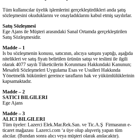
Tüm kullanıcılar üyelik işlemlerini gerçekleştirdikleri anda şatış
sözleşmesini okuduklarını ve onayladıklarını kabul etmiş sayılırlar.
Satış Sözleşmesi
Ege Ajans ile Müşteri arasındaki Sanal Ortamda gerçekleştirilen
Satış Sözleşmesidir.
Madde – 1
Is bu sözleşmenin konusu, satıcının, alıcıya satışını yaptığı, aşağıda
nitelikleri ve satış fiyatı belirtilen ürünün satışı ve teslimi ile ilgili
olarak 4077 sayılı Tüketicilerin Korunması Hakkındaki Kanunun;
Mesafeli Sözleşmeleri Uygulama Esas ve Usulleri Hakkında
Yönetmelik hükümleri gereince tarafların hak ve yükümlülüklerinin
kapsamaktadır.
Madde – 2
SATICI BILGILERI
Ege Ajans
Madde – 3
ALICI BILGILERI
Tüm üyeler: Lazerci Elek.Mar.Rek.San. ve Tic.A.Ş Firmasının e-
ticaret mağazası Lazerci.com ‘a üye olup alışveriş yapan tüm
alıcılar. (Bundan sonra alıcı veya müşteri olarak anılacaktır).