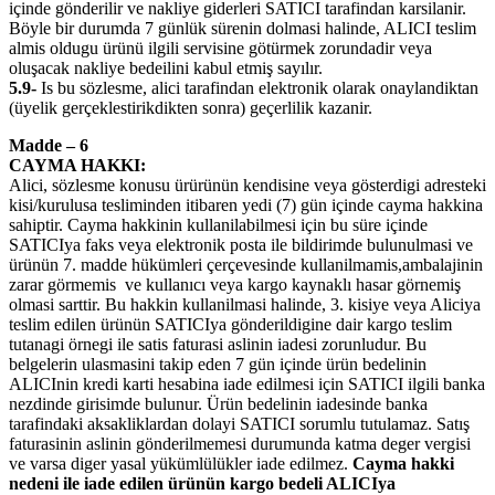
içinde gönderilir ve nakliye giderleri SATICI tarafindan karsilanir.
Böyle bir durumda 7 günlük sürenin dolmasi halinde, ALICI teslim
almis oldugu ürünü ilgili servisine götürmek zorundadir veya
oluşacak nakliye bedeilini kabul etmiş sayılır.
5.9-
Is bu sözlesme, alici tarafindan elektronik olarak onaylandiktan
(üyelik gerçeklestirikdikten sonra) geçerlilik kazanir.
Madde – 6
CAYMA HAKKI:
Alici, sözlesme konusu ürürünün kendisine veya gösterdigi adresteki
kisi/kurulusa tesliminden itibaren yedi (7) gün içinde cayma hakkina
sahiptir. Cayma hakkinin kullanilabilmesi için bu süre içinde
SATICIya faks veya elektronik posta ile bildirimde bulunulmasi ve
ürünün 7. madde hükümleri çerçevesinde kullanilmamis,ambalajinin
zarar görmemis ve kullanıcı veya kargo kaynaklı hasar görnemiş
olmasi sarttir. Bu hakkin kullanilmasi halinde, 3. kisiye veya Aliciya
teslim edilen ürünün SATICIya gönderildigine dair kargo teslim
tutanagi örnegi ile satis faturasi aslinin iadesi zorunludur. Bu
belgelerin ulasmasini takip eden 7 gün içinde ürün bedelinin
ALICInin kredi karti hesabina iade edilmesi için SATICI ilgili banka
nezdinde girisimde bulunur. Ürün bedelinin iadesinde banka
tarafindaki aksakliklardan dolayi SATICI sorumlu tutulamaz. Satış
faturasinin aslinin gönderilmemesi durumunda katma deger vergisi
ve varsa diger yasal yükümlülükler iade edilmez.
Cayma hakki
nedeni ile iade edilen ürünün kargo bedeli ALICIya