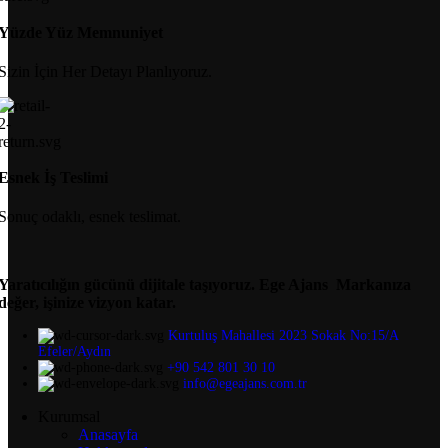
Yüzde Yüz Memnuniyet
Sizin İçin Her Detayı Planlıyoruz.
Esnek İş Teslimi
Sonuç odaklı, esnek teslimat.
Yaratıcılığın gücünü dijitale taşıyoruz.
Ege Ajans Markanıza
değer, işinize vizyon katar.
Kurtuluş Mahallesi 2023 Sokak No:15/A
Efeler/Aydın
+90 542 801 30 10
info@egeajans.com.tr
Kurumsal
Anasayfa