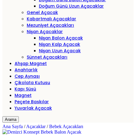
Doğum Günü Uzun Açacaklar
Genel Açacak
Kabartmalı Açacaklar
Mezuniyet Açacakları
Nişan Açacaklar
Nişan Balon Açacak
Nişan Kalp Açacak
Nişan Uzun Açacak
Sünnet Açacakları
Ahşap Magnet
Anahtarlık
Cep Aynası
Çikolata Kutusu
Kapı Süsü
Magnet
Peçete Baskılar
Yuvarlak Açacak
Arama
Ana Sayfa
/
Açacaklar
/
Bebek Açacakları