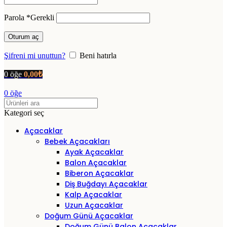
Parola
*
Gerekli
Oturum aç
Şifreni mi unuttun?
Beni hatırla
0
öğe
0,00
₺
0
öğe
Kategori seç
Açacaklar
Bebek Açacakları
Ayak Açacaklar
Balon Açacaklar
Biberon Açacaklar
Diş Buğdayı Açacaklar
Kalp Açacaklar
Uzun Açacaklar
Doğum Günü Açacaklar
Doğum Günü Balon Açacaklar