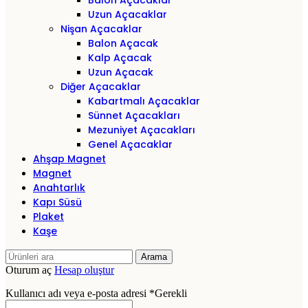
Balon Açacaklar
Uzun Açacaklar
Nişan Açacaklar
Balon Açacak
Kalp Açacak
Uzun Açacak
Diğer Açacaklar
Kabartmalı Açacaklar
Sünnet Açacakları
Mezuniyet Açacakları
Genel Açacaklar
Ahşap Magnet
Magnet
Anahtarlık
Kapı Süsü
Plaket
Kaşe
Arama
Oturum aç
Hesap oluştur
Kullanıcı adı veya e-posta adresi
*
Gerekli