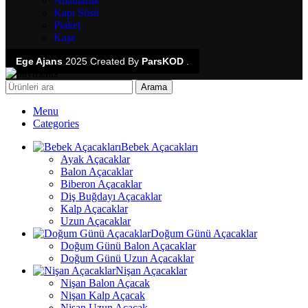
Anahtarlık
Kapı Süsü
Plaket
Kaşe
Ege Ajans
2025 Created By
ParsKOD
.
Arama
Menu
Categories
Bebek Açacakları
Ayak Açacaklar
Balon Açacaklar
Biberon Açacaklar
Diş Buğdayı Açacaklar
Kalp Açacaklar
Uzun Açacaklar
Doğum Günü Açacaklar
Doğum Günü Balon Açacaklar
Doğum Günü Uzun Açacaklar
Nişan Açacaklar
Nişan Balon Açacak
Nişan Kalp Açacak
Nişan Uzun Açacak