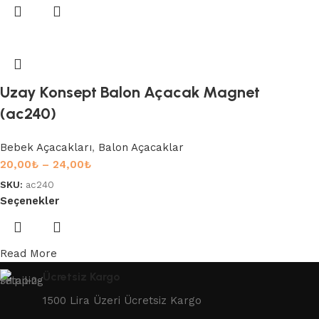
Uzay Konsept Balon Açacak Magnet
(ac240)
Bebek Açacakları
,
Balon Açacaklar
20,00
₺
–
24,00
₺
SKU:
ac240
Seçenekler
Read More
Ücretsiz Kargo
1500 Lira Üzeri Ücretsiz Kargo