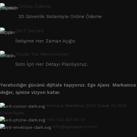
Online Ödeme
3D Güvenlik Sistemiyle Online Ödeme
24/7 Destek
İletişime Her Zaman Açığız
Yüzde Yüz Memnuniyet
Sizin İçin Her Detayı Planlıyoruz.
Yaratıcılığın gücünü dijitale taşıyoruz.
Ege Ajans Markanıza
değer, işinize vizyon katar.
Kurtuluş Mahallesi 2023 Sokak No:15/A
Efeler/Aydın
+90 542 801 30 10
info@egeajans.com.tr