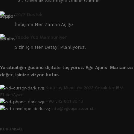
3D Güvenlik Sistemiyle Online Ödeme
24/7 Destek
İletişime Her Zaman Açığız
Yüzde Yüz Memnuniyet
Sizin İçin Her Detayı Planlıyoruz.
Yaratıcılığın gücünü dijitale taşıyoruz.
Ege Ajans Markanıza
değer, işinize vizyon katar.
Kurtuluş Mahallesi 2023 Sokak No:15/A
Efeler/Aydın
+90 542 801 30 10
info@egeajans.com.tr
KURUMSAL