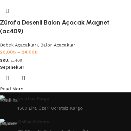
Zürafa Desenli Balon Açacak Magnet
(ac409)
Bebek Açacakları
,
Balon Açacaklar
20,00
₺
–
24,00
₺
SKU:
ac409
Seçenekler
Read More
Ücretsiz Kargo
1500 Lira Üzeri Ücretsiz Kargo
Online Ödeme