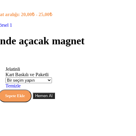
at aralığı: 20,00₺ - 25,00₺
linde açacak magnet
Jelatinli
Kart Baskılı ve Paketli
Temizle
Sepete Ekle
Hemen Al