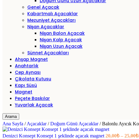
Doğum Günü Uzun Açacaklar
Genel Açacak
Kabartmalı Açacaklar
Mezuniyet Açacakları
Nişan Açacaklar
Nişan Balon Açacak
Nişan Kalp Açacak
Nişan Uzun Açacak
Sünnet Açacakları
Ahşap Magnet
Anahtarlık
Cep Aynası
Çikolata Kutusu
Kapı Süsü
Magnet
Peçete Baskılar
Yuvarlak Açacak
Arama
Ana Sayfa
/
Açacaklar
/
Doğum Günü Açacaklar
/
Balonlu Ayıcık Ko
Denizci Konsept Konsept 1 şeklinde açacak magnet
20,00
₺
–
25,00
₺