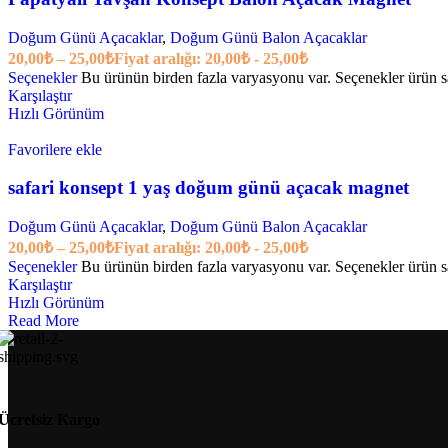
Doğum Günü Açacaklar
,
Doğum Günü Balon Açacaklar
20,00
₺
–
25,00
₺
Fiyat aralığı: 20,00₺ - 25,00₺
Seçenekler
Bu ürünün birden fazla varyasyonu var. Seçenekler ürün sa
Karşılaştır
Hızlı Görünüm
Favorilere ekle
safari konsept 1 yaş doğum günü açacak magnet
Doğum Günü Açacaklar
,
Doğum Günü Balon Açacaklar
20,00
₺
–
25,00
₺
Fiyat aralığı: 20,00₺ - 25,00₺
Seçenekler
Bu ürünün birden fazla varyasyonu var. Seçenekler ürün sa
Karşılaştır
Hızlı Görünüm
Read More
Ücretsiz Kargo