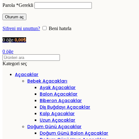
Parola
*
Gerekli
Oturum aç
Şifreni mi unuttun?
Beni hatırla
0
öğe
0,00
₺
0
öğe
Kategori seç
Açacaklar
Bebek Açacakları
Ayak Açacaklar
Balon Açacaklar
Biberon Açacaklar
Diş Buğdayı Açacaklar
Kalp Açacaklar
Uzun Açacaklar
Doğum Günü Açacaklar
Doğum Günü Balon Açacaklar