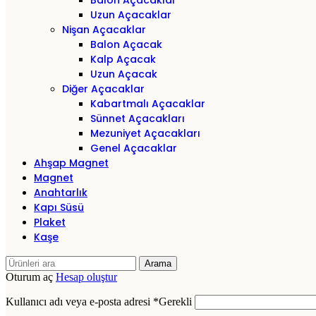
Balon Açacaklar
Uzun Açacaklar
Nişan Açacaklar
Balon Açacak
Kalp Açacak
Uzun Açacak
Diğer Açacaklar
Kabartmalı Açacaklar
Sünnet Açacakları
Mezuniyet Açacakları
Genel Açacaklar
Ahşap Magnet
Magnet
Anahtarlık
Kapı Süsü
Plaket
Kaşe
Arama
Oturum aç
Hesap oluştur
Kullanıcı adı veya e-posta adresi
*
Gerekli