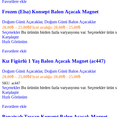
Favorilere ekle
Frozen (Elsa) Konsept Balon Açacak Magnet
Doğum Günü Açacaklar
,
Doğum Günü Balon Açacaklar
20,00
₺
–
25,00
₺
Fiyat aralığı: 20,00₺ - 25,00₺
Seçenekler
Bu ürünün birden fazla varyasyonu var. Seçenekler ürün sa
Karşılaştır
Hızlı Görünüm
Favorilere ekle
Kız Figürlü 1 Yaş Balon Açacak Magnet (ac447)
Doğum Günü Açacaklar
,
Doğum Günü Balon Açacaklar
20,00
₺
–
25,00
₺
Fiyat aralığı: 20,00₺ - 25,00₺
SKU:
ac447
Seçenekler
Bu ürünün birden fazla varyasyonu var. Seçenekler ürün sa
Karşılaştır
Hızlı Görünüm
Favorilere ekle
Papatyalı Tavşan Konsept Balon Açacak Magnet