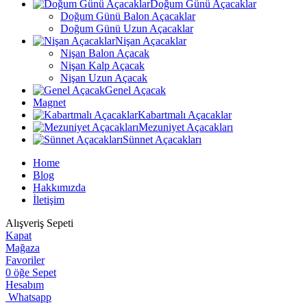
Doğum Günü Açacaklar
Doğum Günü Balon Açacaklar
Doğum Günü Uzun Açacaklar
Nişan Açacaklar
Nişan Balon Açacak
Nişan Kalp Açacak
Nişan Uzun Açacak
Genel Açacak
Magnet
Kabartmalı Açacaklar
Mezuniyet Açacakları
Sünnet Açacakları
Home
Blog
Hakkımızda
İletişim
Alışveriş Sepeti
Kapat
Mağaza
Favoriler
0
öğe
Sepet
Hesabım
Whatsapp