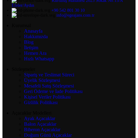
Kurtuluş Mahallesi 2023 Sokak No:15/A
Efeler/Aydın
+90 542 801 30 10
info@egeajans.com.tr
Kurumsal
Anasayfa
Hakkımızda
Blog
İletişim
Hemen Ara
Hızlı Whatsapp
Sözleşmeler
Sipariş ve Teslimat Süreci
Üyelik Sözleşmesi
Mesafeli Satış Sözleşmesi
Geri Ödeme ve İade Politikası
Kişisel Veriler Politikası
Gizlilik Politikası
Açacaklar Modelleri
Ayak Açacaklar
Balon Açacaklar
Biberon Açacaklar
Doğum Günü Açacaklar