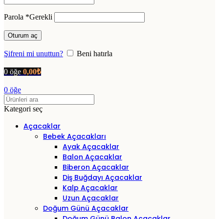
Parola
*
Gerekli
Oturum aç
Şifreni mi unuttun?
Beni hatırla
0
öğe
0,00
₺
0
öğe
Kategori seç
Açacaklar
Bebek Açacakları
Ayak Açacaklar
Balon Açacaklar
Biberon Açacaklar
Diş Buğdayı Açacaklar
Kalp Açacaklar
Uzun Açacaklar
Doğum Günü Açacaklar
Doğum Günü Balon Açacaklar