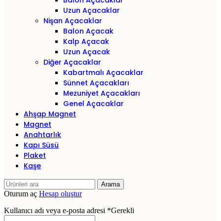
Balon Açacaklar
Uzun Açacaklar
Nişan Açacaklar
Balon Açacak
Kalp Açacak
Uzun Açacak
Diğer Açacaklar
Kabartmalı Açacaklar
Sünnet Açacakları
Mezuniyet Açacakları
Genel Açacaklar
Ahşap Magnet
Magnet
Anahtarlık
Kapı Süsü
Plaket
Kaşe
Arama
Oturum aç
Hesap oluştur
Kullanıcı adı veya e-posta adresi
*
Gerekli