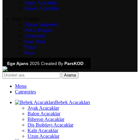
Nişan Açacaklar
Sünnet Açacaklar
Diğer Ürünler
Ahşap Magnetler
Pleksi Magnet
Anahtarlık
Kapı Süsü
Plaket
Kaşe
Ege Ajans
2025 Created By
ParsKOD
.
Arama
Menu
Categories
Bebek Açacakları
Ayak Açacaklar
Balon Açacaklar
Biberon Açacaklar
Diş Buğdayı Açacaklar
Kalp Açacaklar
Uzun Açacaklar