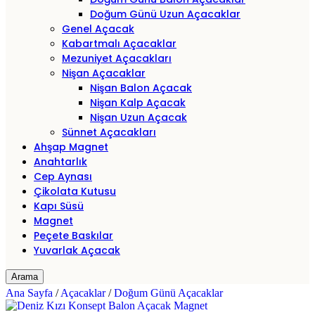
Doğum Günü Uzun Açacaklar
Genel Açacak
Kabartmalı Açacaklar
Mezuniyet Açacakları
Nişan Açacaklar
Nişan Balon Açacak
Nişan Kalp Açacak
Nişan Uzun Açacak
Sünnet Açacakları
Ahşap Magnet
Anahtarlık
Cep Aynası
Çikolata Kutusu
Kapı Süsü
Magnet
Peçete Baskılar
Yuvarlak Açacak
Arama
Ana Sayfa
/
Açacaklar
/
Doğum Günü Açacaklar