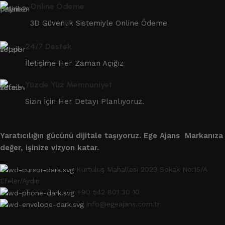
Online Ödeme
3D Güvenlik Sistemiyle Online Ödeme
24/7 Destek
İletişime Her Zaman Açığız
Yüzde Yüz Memnuniyet
Sizin İçin Her Detayı Planlıyoruz.
Yaratıcılığın gücünü dijitale taşıyoruz.
Ege Ajans Markanıza
değer, işinize vizyon katar.
Kurtuluş Mahallesi 2023 Sokak No:15/A
Efeler/Aydın
+90 542 801 30 10
info@egeajans.com.tr