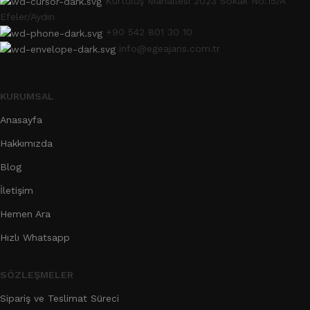
Kurtuluş Mahallesi 2023 Sokak No:15/A
Efeler/Aydın
+90 542 801 30 10
info@egeajans.com.tr
KURUMSAL
Anasayfa
Hakkımızda
Blog
İletişim
Hemen Ara
Hızlı Whatsapp
SÖZLEŞMELER
Sipariş ve Teslimat Süreci