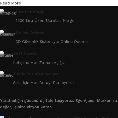
Read More
Ücretsiz Kargo
1500 Lira Üzeri Ücretsiz Kargo
Online Ödeme
3D Güvenlik Sistemiyle Online Ödeme
24/7 Destek
İletişime Her Zaman Açığız
Yüzde Yüz Memnuniyet
Sizin İçin Her Detayı Planlıyoruz.
Yaratıcılığın gücünü dijitale taşıyoruz.
Ege Ajans Markanıza
değer, işinize vizyon katar.