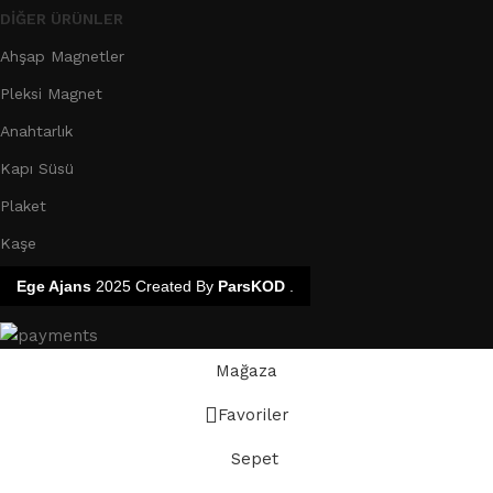
DIĞER ÜRÜNLER
Ahşap Magnetler
Pleksi Magnet
Anahtarlık
Kapı Süsü
Plaket
Kaşe
Ege Ajans
2025 Created By
ParsKOD
.
Mağaza
Favoriler
Sepet