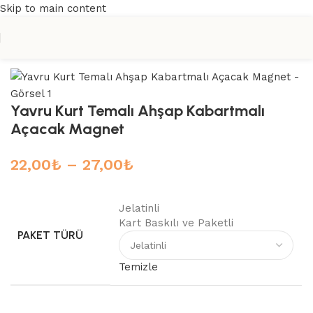
Skip to main content
Ana Sayfa
/
Açacaklar
/
Kabartmalı Açacaklar
Yavru Kurt Temalı Ahşap Kabartmalı
Açacak Magnet
22,00
₺
–
27,00
₺
Jelatinli
Kart Baskılı ve Paketli
PAKET TÜRÜ
Temizle