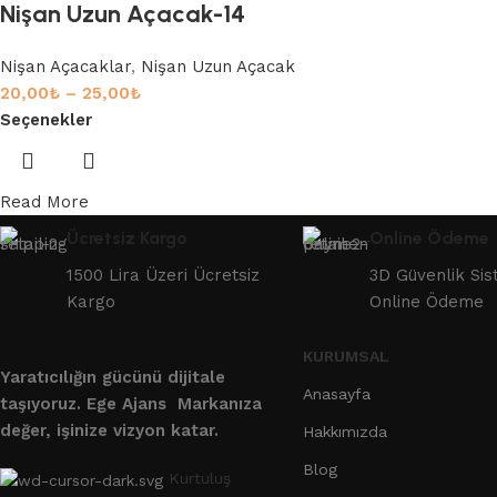
Nişan Uzun Açacak-14
Nişan Açacaklar
,
Nişan Uzun Açacak
20,00
₺
–
25,00
₺
Seçenekler
Read More
Ücretsiz Kargo
Online Ödeme
1500 Lira Üzeri Ücretsiz
3D Güvenlik Sis
Kargo
Online Ödeme
KURUMSAL
Yaratıcılığın gücünü dijitale
Anasayfa
taşıyoruz.
Ege Ajans Markanıza
değer, işinize vizyon katar.
Hakkımızda
Blog
Kurtuluş