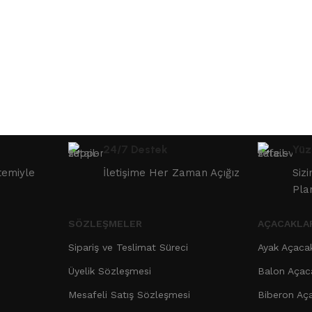
24/7 Destek
Yüz
temiyle
İletişime Her Zaman Açığız
Siz
Pla
SÖZLEŞMELER
AÇACAKLA
Sipariş ve Teslimat Süreci
Ayak Açaca
Üyelik Sözleşmesi
Balon Açac
Mesafeli Satış Sözleşmesi
Biberon Aç