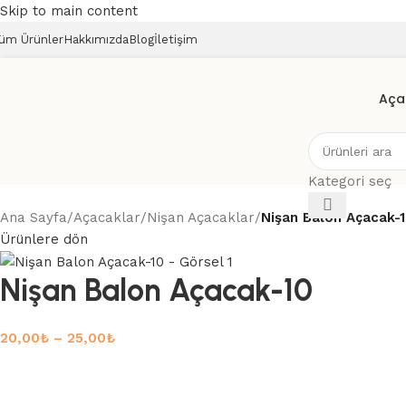
Skip to main content
üm Ürünler
Hakkımızda
Blog
İletişim
Aça
Kategori seç
Ana Sayfa
/
Açacaklar
/
Nişan Açacaklar
/
Nişan Balon Açacak-
Ürünlere dön
Nişan Balon Açacak-10
20,00
₺
–
25,00
₺