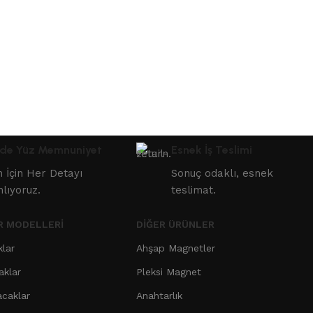
de Yüz Memnuniyet
Esnek İş Teslimi
in İçin Her Detayı
Sonuç odaklı, esnek
nlıyoruz.
teslimat.
R MODELLERI
DIĞER ÜRÜNLER
klar
Ahşap Magnetler
aklar
Pleksi Magnet
acaklar
Anahtarlık