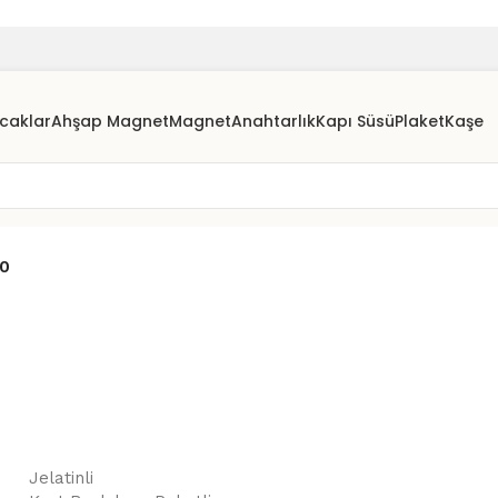
caklar
Ahşap Magnet
Magnet
Anahtarlık
Kapı Süsü
Plaket
Kaşe
10
Jelatinli