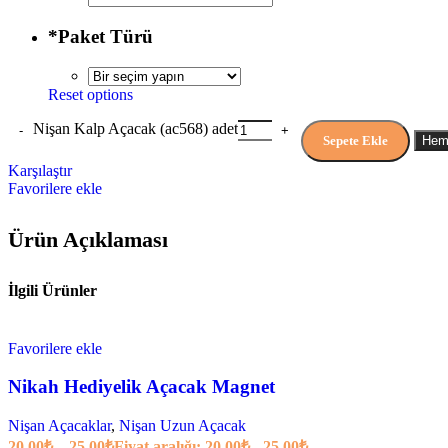
*
Paket Türü
Reset options
Nişan Kalp Açacak (ac568) adet
Sepete Ekle
Hem
Karşılaştır
Favorilere ekle
Ürün Açıklaması
İlgili Ürünler
Favorilere ekle
Nikah Hediyelik Açacak Magnet
Nişan Açacaklar
,
Nişan Uzun Açacak
20,00
₺
–
25,00
₺
Fiyat aralığı: 20,00₺ - 25,00₺