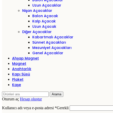
Balon Açacaklar
Uzun Açacaklar
Nişan Açacaklar
Balon Açacak
Kalp Açacak
Uzun Açacak
Diğer Açacaklar
Kabartmalı Açacaklar
Sünnet Açacakları
Mezuniyet Açacakları
Genel Açacaklar
Ahşap Magnet
Magnet
Anahtarlık
Kapı Süsü
Plaket
Kaşe
Arama
Oturum aç
Hesap oluştur
Kullanıcı adı veya e-posta adresi
*
Gerekli