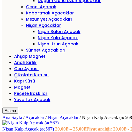
Doğum Günü Uzun Açacaklar
Genel Açacak
Kabartmalı Açacaklar
Mezuniyet Açacakları
Nişan Açacaklar
Nişan Balon Açacak
Nişan Kalp Açacak
Nişan Uzun Açacak
Sünnet Açacakları
Ahşap Magnet
Anahtarlık
Cep Aynası
Çikolata Kutusu
Kapı Süsü
Magnet
Peçete Baskılar
Yuvarlak Açacak
Arama
Ana Sayfa
/
Açacaklar
/
Nişan Açacaklar
/
Nişan Kalp Açacak (ac568
Nişan Kalp Açacak (ac567)
20,00
₺
–
25,00
₺
Fiyat aralığı: 20,00₺ -