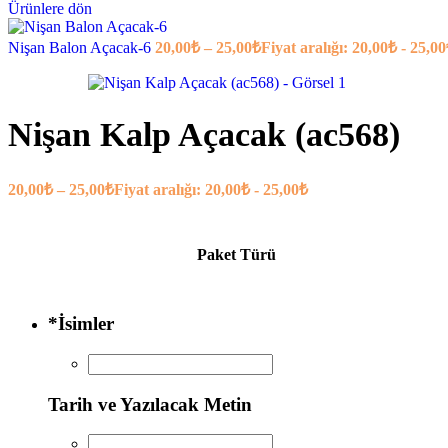
Ürünlere dön
Nişan Balon Açacak-6
20,00
₺
–
25,00
₺
Fiyat aralığı: 20,00₺ - 25,0
Nişan Kalp Açacak (ac568)
20,00
₺
–
25,00
₺
Fiyat aralığı: 20,00₺ - 25,00₺
Paket Türü
*
İsimler
Tarih ve Yazılacak Metin