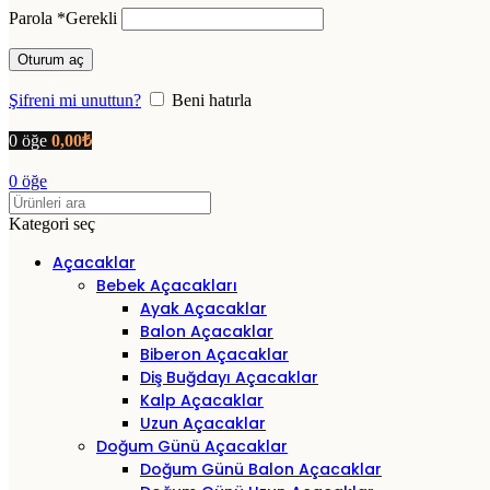
Parola
*
Gerekli
Oturum aç
Şifreni mi unuttun?
Beni hatırla
0
öğe
0,00
₺
0
öğe
Kategori seç
Açacaklar
Bebek Açacakları
Ayak Açacaklar
Balon Açacaklar
Biberon Açacaklar
Diş Buğdayı Açacaklar
Kalp Açacaklar
Uzun Açacaklar
Doğum Günü Açacaklar
Doğum Günü Balon Açacaklar