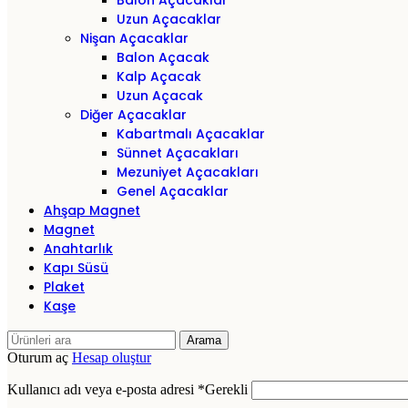
Balon Açacaklar
Uzun Açacaklar
Nişan Açacaklar
Balon Açacak
Kalp Açacak
Uzun Açacak
Diğer Açacaklar
Kabartmalı Açacaklar
Sünnet Açacakları
Mezuniyet Açacakları
Genel Açacaklar
Ahşap Magnet
Magnet
Anahtarlık
Kapı Süsü
Plaket
Kaşe
Arama
Oturum aç
Hesap oluştur
Kullanıcı adı veya e-posta adresi
*
Gerekli