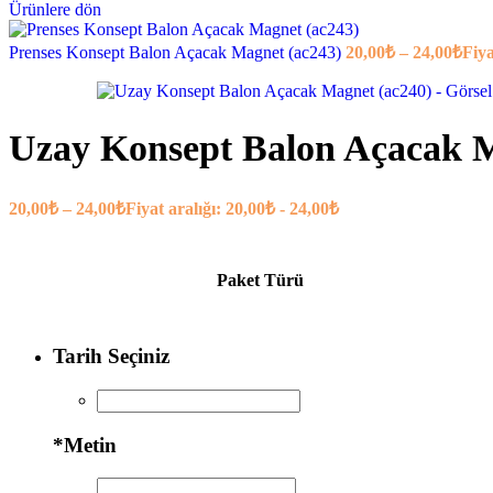
Ürünlere dön
Prenses Konsept Balon Açacak Magnet (ac243)
20,00
₺
–
24,00
₺
Fiya
Uzay Konsept Balon Açacak M
20,00
₺
–
24,00
₺
Fiyat aralığı: 20,00₺ - 24,00₺
Paket Türü
Tarih Seçiniz
*
Metin