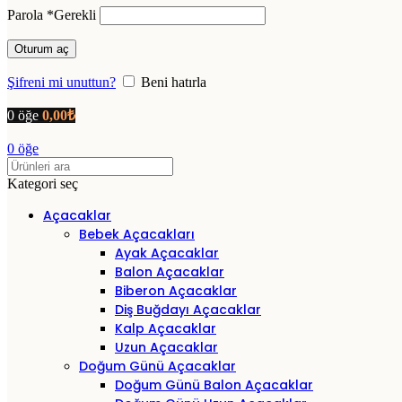
Parola
*
Gerekli
Oturum aç
Şifreni mi unuttun?
Beni hatırla
0
öğe
0,00
₺
0
öğe
Kategori seç
Açacaklar
Bebek Açacakları
Ayak Açacaklar
Balon Açacaklar
Biberon Açacaklar
Diş Buğdayı Açacaklar
Kalp Açacaklar
Uzun Açacaklar
Doğum Günü Açacaklar
Doğum Günü Balon Açacaklar