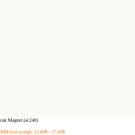
cak Magnet (ac240)
00
₺
Fiyat aralığı: 22,00₺ - 27,00₺