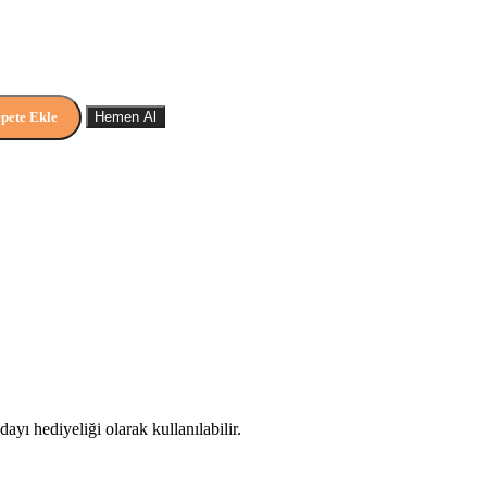
pete Ekle
Hemen Al
yı hediyeliği olarak kullanılabilir.