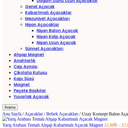
Doğum Günü Uzun Açacaklar
Genel Açacak
Kabartmalı Açacaklar
Mezuniyet Açacakları
Nişan Açacaklar
Nişan Balon Açacak
Nişan Kalp Açacak
Nişan Uzun Açacak
Sünnet Açacakları
Ahşap Magnet
Anahtarlık
Cep Aynası
Çikolata Kutusu
Kapı Süsü
Magnet
Peçete Baskılar
Yuvarlak Açacak
Arama
Ana Sayfa
/
Açacaklar
/
Bebek Açacakları
/
Uzay Konsept Balon Aça
Yarış Arabası Temalı Ahşap Kabartmalı Açacak Magnet
22,00
₺
–
27,