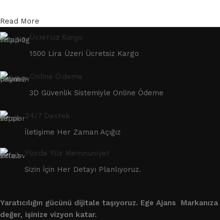
Read More
Ücretsiz Kargo
1500 Lira Üzeri Ücretsiz Kargo
Online Ödeme
3D Güvenlik Sistemiyle Online Ödeme
24/7 Destek
İletişime Her Zaman Açığız
Yüzde Yüz Memnuniyet
Sizin İçin Her Detayı Planlıyoruz.
Yaratıcılığın gücünü dijitale taşıyoruz.
Ege Ajans Markanıza
değer, işinize vizyon katar.