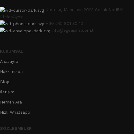
Kurtuluş Mahallesi 2023 Sokak No:15/A
Efeler/Aydın
+90 542 801 30 10
info@egeajans.com.tr
KURUMSAL
Anasayfa
Hakkımızda
Blog
İletişim
Hemen Ara
Hızlı Whatsapp
SÖZLEŞMELER