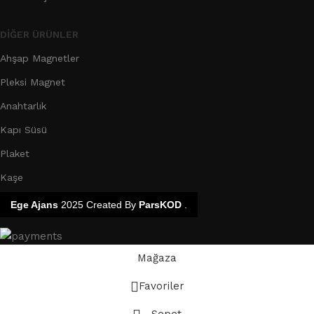
DIĞER ÜRÜNLER
Ahşap Magnetler
Pleksi Magnet
Anahtarlık
Kapı Süsü
Plaket
Kaşe
Ege Ajans
2025 Created By
ParsKOD
.
Mağaza
Favoriler