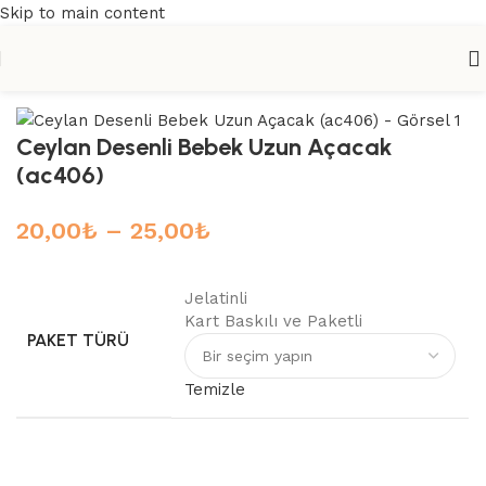
Skip to main content
Ana Sayfa
/
Açacaklar
/
Bebek Açacakları
Ceylan Desenli Bebek Uzun Açacak
(ac406)
20,00
₺
–
25,00
₺
Jelatinli
Kart Baskılı ve Paketli
PAKET TÜRÜ
Temizle