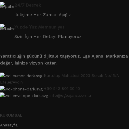
24/7 Destek
İletişime Her Zaman Açığız
Yüzde Yüz Memnuniyet
Sizin İçin Her Detayı Planlıyoruz.
Yaratıcılığın gücünü dijitale taşıyoruz.
Ege Ajans Markanıza
değer, işinize vizyon katar.
Kurtuluş Mahallesi 2023 Sokak No:15/A
Efeler/Aydın
+90 542 801 30 10
info@egeajans.com.tr
KURUMSAL
Anasayfa