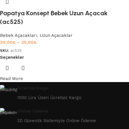
Papatya Konsept Bebek Uzun Açacak
(ac525)
Bebek Açacakları
,
Uzun Açacaklar
20,00
₺
–
25,00
₺
SKU:
ac525
Seçenekler
Read More
Ücretsiz Kargo
1500 Lira Üzeri Ücretsiz Kargo
Online Ödeme
3D Güvenlik Sistemiyle Online Ödeme