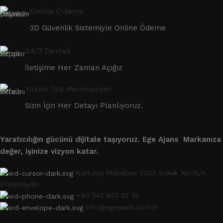
Online Ödeme
3D Güvenlik Sistemiyle Online Ödeme
24/7 Destek
İletişime Her Zaman Açığız
Yüzde Yüz Memnuniyet
Sizin İçin Her Detayı Planlıyoruz.
Yaratıcılığın gücünü dijitale taşıyoruz.
Ege Ajans Markanıza
değer, işinize vizyon katar.
Kurtuluş Mahallesi 2023 Sokak No:15/A
Efeler/Aydın
+90 542 801 30 10
info@egeajans.com.tr