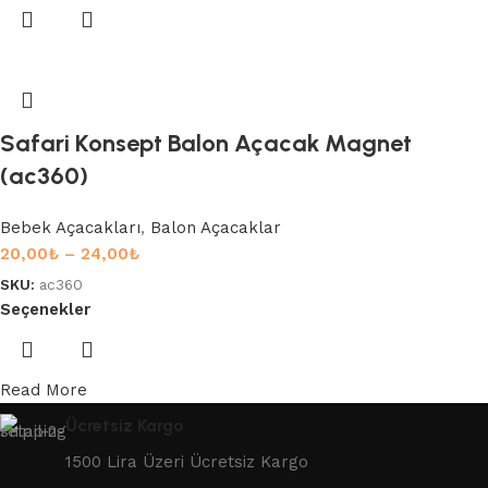
Safari Konsept Balon Açacak Magnet
(ac360)
Bebek Açacakları
,
Balon Açacaklar
20,00
₺
–
24,00
₺
SKU:
ac360
Seçenekler
Read More
Ücretsiz Kargo
1500 Lira Üzeri Ücretsiz Kargo