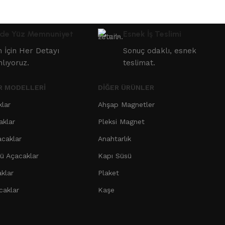
de Yüz Memnuniyet
Esnek İş Teslimi
in İçin Her Detayı
Sonuç odaklı, esnek
nlıyoruz.
teslimat.
R MODELLERI
DIĞER ÜRÜNLER
klar
Ahşap Magnetler
aklar
Pleksi Magnet
acaklar
Anahtarlık
 Açacaklar
Kapı Süsü
klar
Plaket
caklar
Kaşe