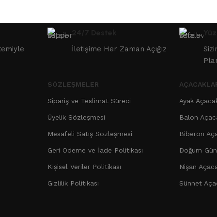
24/7 Destek
Yüz
temiyle
İletişime Her Zaman Açığız
Siz
Pla
SÖZLEŞMELER
AÇACAKLA
Sipariş ve Teslimat Süreci
Ayak Açaca
Üyelik Sözleşmesi
Balon Açac
Mesafeli Satış Sözleşmesi
Biberon Aç
Geri Ödeme ve İade Politikası
Doğum Günü
Kişisel Veriler Politikası
Nişan Açaca
Gizlilik Politikası
Sünnet Aça