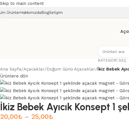
Skip to main content
üm Ürünler
Hakkımızda
Blog
İletişim
Aça
KATEGORI SEÇ
Ana Sayfa
/
Açacaklar
/
Doğum Günü Açacaklar
/
İkiz Bebek Ayı
Ürünlere dön
İkiz Bebek Ayıcık Konsept 1 
20,00
₺
–
25,00
₺