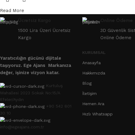
Read More
Ücretsiz Kargo
Online Ödeme
1500 Lira Üzeri Ücretsiz
3D Güvenlik Sis
Kargo
Online Ödeme
KURUMSAL
Yaratıcılığın gücünü dijitale
Anasayfa
taşıyoruz.
Ege Ajans Markanıza
değer, işinize vizyon katar.
Hakkımızda
Blog
Kurtuluş
Mahallesi 2023 Sokak No:15/A
İletişim
Efeler/Aydın
Hemen Ara
+90 542 801
30 10
Hızlı Whatsapp
info@egeajans.com.tr