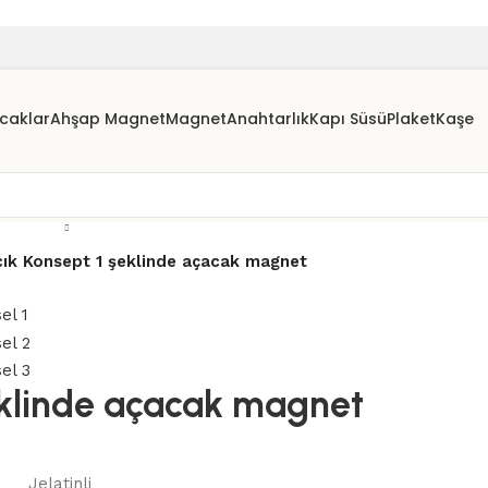
caklar
Ahşap Magnet
Magnet
Anahtarlık
Kapı Süsü
Plaket
Kaşe
cık Konsept 1 şeklinde açacak magnet
şeklinde açacak magnet
Jelatinli