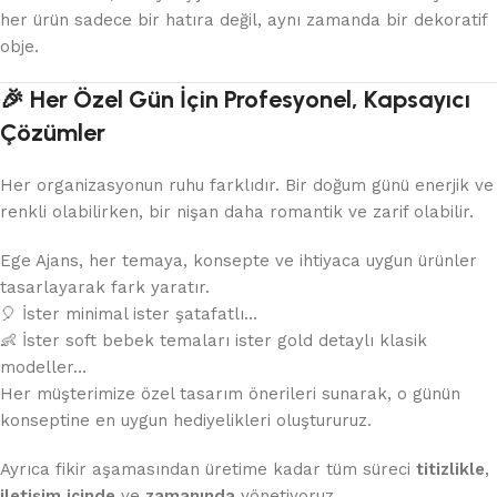
her ürün sadece bir hatıra değil, aynı zamanda bir dekoratif
obje.
🎉 Her Özel Gün İçin Profesyonel, Kapsayıcı
Çözümler
Her organizasyonun ruhu farklıdır. Bir doğum günü enerjik ve
renkli olabilirken, bir nişan daha romantik ve zarif olabilir.
Ege Ajans, her temaya, konsepte ve ihtiyaca uygun ürünler
tasarlayarak fark yaratır.
🎈 İster minimal ister şatafatlı…
👶 İster soft bebek temaları ister gold detaylı klasik
modeller…
Her müşterimize özel tasarım önerileri sunarak, o günün
konseptine en uygun hediyelikleri oluştururuz.
Ayrıca fikir aşamasından üretime kadar tüm süreci
titizlikle
,
iletişim içinde
ve
zamanında
yönetiyoruz.