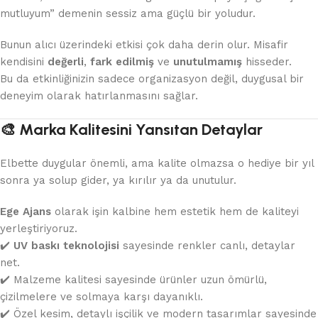
mutluyum” demenin sessiz ama güçlü bir yoludur.
Bunun alıcı üzerindeki etkisi çok daha derin olur. Misafir
kendisini
değerli
,
fark edilmiş
ve
unutulmamış
hisseder.
Bu da etkinliğinizin sadece organizasyon değil, duygusal bir
deneyim olarak hatırlanmasını sağlar.
🎨 Marka Kalitesini Yansıtan Detaylar
Elbette duygular önemli, ama kalite olmazsa o hediye bir yıl
sonra ya solup gider, ya kırılır ya da unutulur.
Ege Ajans
olarak işin kalbine hem estetik hem de kaliteyi
yerleştiriyoruz.
✔️
UV baskı teknolojisi
sayesinde renkler canlı, detaylar
net.
✔️ Malzeme kalitesi sayesinde ürünler uzun ömürlü,
çizilmelere ve solmaya karşı dayanıklı.
✔️ Özel kesim, detaylı işçilik ve modern tasarımlar sayesinde