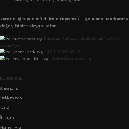
Yaratıcılığın gücünü dijitale taşıyoruz.
Ege Ajans Markanıza
değer, işinize vizyon katar.
Kurtuluş Mahallesi 2023 Sokak No:15/A
Efeler/Aydın
+90 542 801 30 10
info@egeajans.com.tr
KURUMSAL
Anasayfa
Hakkımızda
Blog
İletişim
Hemen Ara