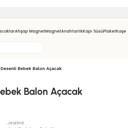
acaklar
Ahşap Magnet
Magnet
Anahtarlık
Kapı Süsü
Plaket
Kaşe
k Desenli Bebek Balon Açacak
 Bebek Balon Açacak
Jelatinli