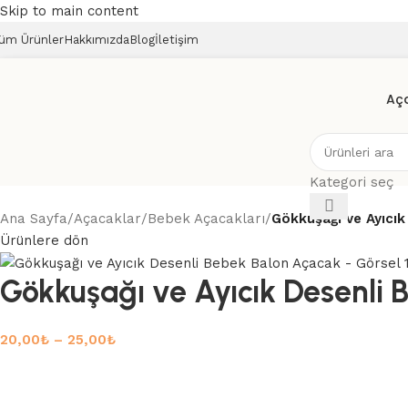
Skip to main content
üm Ürünler
Hakkımızda
Blog
İletişim
Aç
Kategori seç
Ana Sayfa
/
Açacaklar
/
Bebek Açacakları
/
Gökkuşağı ve Ayıcı
Ürünlere dön
Gökkuşağı ve Ayıcık Desenli
20,00
₺
–
25,00
₺