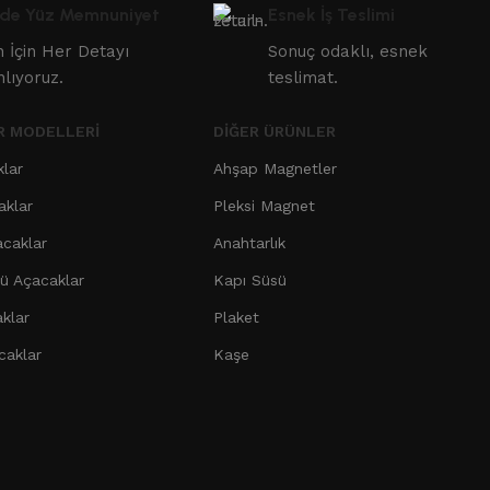
de Yüz Memnuniyet
Esnek İş Teslimi
in İçin Her Detayı
Sonuç odaklı, esnek
nlıyoruz.
teslimat.
R MODELLERI
DIĞER ÜRÜNLER
klar
Ahşap Magnetler
aklar
Pleksi Magnet
acaklar
Anahtarlık
 Açacaklar
Kapı Süsü
klar
Plaket
caklar
Kaşe