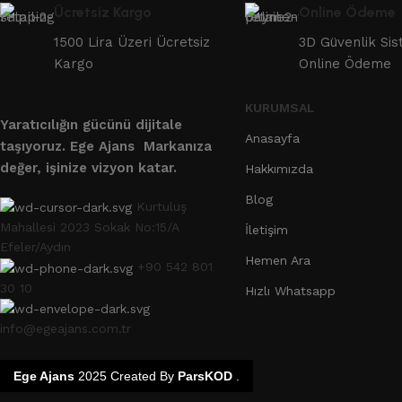
Ücretsiz Kargo
Online Ödeme
1500 Lira Üzeri Ücretsiz
3D Güvenlik Sis
Kargo
Online Ödeme
KURUMSAL
Yaratıcılığın gücünü dijitale
Anasayfa
taşıyoruz.
Ege Ajans Markanıza
değer, işinize vizyon katar.
Hakkımızda
Blog
Kurtuluş
Mahallesi 2023 Sokak No:15/A
İletişim
Efeler/Aydın
Hemen Ara
+90 542 801
30 10
Hızlı Whatsapp
info@egeajans.com.tr
Ege Ajans
2025 Created By
ParsKOD
.