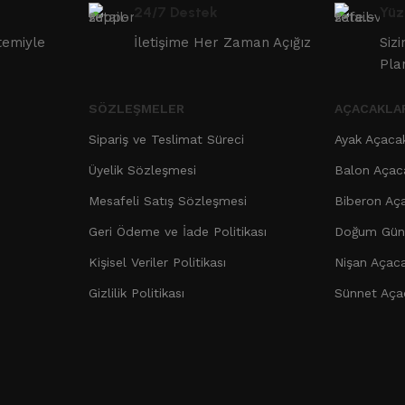
24/7 Destek
Yüz
temiyle
İletişime Her Zaman Açığız
Siz
Pla
SÖZLEŞMELER
AÇACAKLA
Sipariş ve Teslimat Süreci
Ayak Açaca
Üyelik Sözleşmesi
Balon Açac
Mesafeli Satış Sözleşmesi
Biberon Aç
Geri Ödeme ve İade Politikası
Doğum Günü
Kişisel Veriler Politikası
Nişan Açaca
Gizlilik Politikası
Sünnet Aça