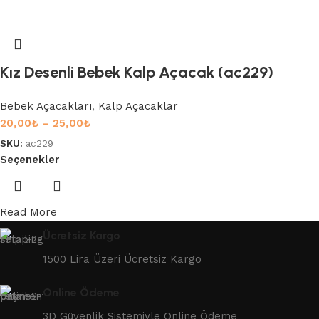
Kız Desenli Bebek Kalp Açacak (ac229)
Bebek Açacakları
,
Kalp Açacaklar
20,00
₺
–
25,00
₺
SKU:
ac229
Seçenekler
Read More
Ücretsiz Kargo
1500 Lira Üzeri Ücretsiz Kargo
Online Ödeme
3D Güvenlik Sistemiyle Online Ödeme