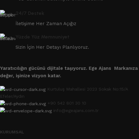
24/7 Destek
İletişime Her Zaman Açığız
Yüzde Yüz Memnuniyet
Sizin İçin Her Detayı Planlıyoruz.
Yaratıcılığın gücünü dijitale taşıyoruz.
Ege Ajans Markanıza
değer, işinize vizyon katar.
Kurtuluş Mahallesi 2023 Sokak No:15/A
Efeler/Aydın
+90 542 801 30 10
info@egeajans.com.tr
KURUMSAL